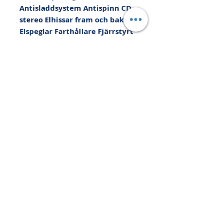
Antisladdsystem Antispinn CD-
stereo Elhissar fram och bak 
Elspeglar Farthållare Fjärrstyrt 
c-lås Färddator Komplett ifylld 
servicebok Larm LM-fälgar 
Multifunktionsratt Regnsensor 
Servostyrning Sidoairbag 
Spoiler bak Sportstolar 
Stolvärme fram Svensksåld 
Vinterhjul - friktion 
Xenonstrålkastare 
Yttertemperaturmätare

Kan levereras med upp till 36 
månaders Xtra-Bilgaranti, Vi 
tar din bil i INBYTE eller som 
kontantinsats, Med reservation 
för felskrivning. Besök 
www.autopartners.se för mer 