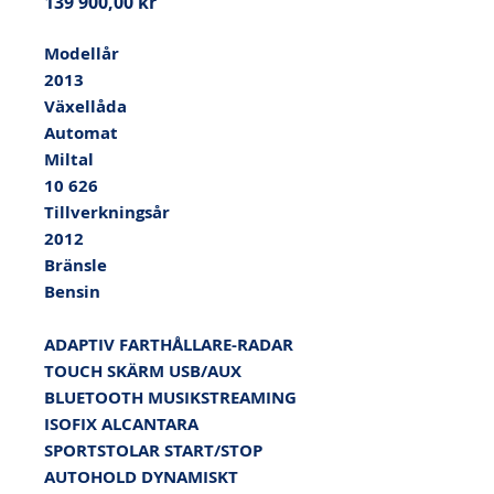
Pris
139 900,00 kr
Modellår

2013

Växellåda

Automat

Miltal

10 626

Tillverkningsår

2012

Bränsle

Bensin

ADAPTIV FARTHÅLLARE-RADAR 
TOUCH SKÄRM USB/AUX 
BLUETOOTH MUSIKSTREAMING 
ISOFIX ALCANTARA 
SPORTSTOLAR START/STOP 
AUTOHOLD DYNAMISKT 