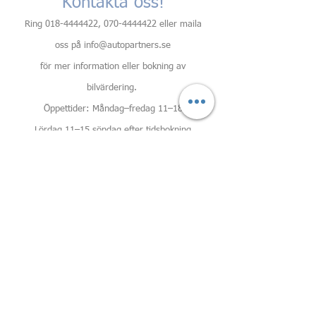
Kontakta oss!
Ring
018-4444422
,
070-4444422
eller maila
oss på
info@autopartners.se
för mer information eller bokning av
bilvärdering.
Öppettider: Måndag–fredag 11–18
Lördag 11–15 söndag efter tidsbokning