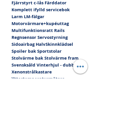
Fjärrstyrt c-lås Färddator 
Komplett ifylld servicebok 
Larm LM-fälgar 
Motorvärmare+kupéuttag 
Multifunktionsratt Rails 
Regnsensor Servostyrning 
Sidoairbag HalvSkinnklädsel 
Spoiler bak Sportstolar 
Stolvärme bak Stolvärme fram 
Svensksåld Vinterhjul - dubb 
Xenonstrålkastare 
Yttertemperaturmätare 
insynsskydd

VÄLVÅRDAD OCH FRÄSCH 
VOLVO 2.0F AUTOMAT MED 
MOMENTUMPAKET, Kan 
levereras med upp till 36 
månaders Xtra-Bilgaranti, Vi 
tar din bil i INBYTE eller som 