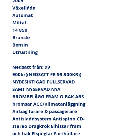
2009

Växellåda

Automat

Miltal

14 850

Bränsle

Bensin

Utrustning

Nedsatt från: 99 
900kr((NEDSATT FR 99.900KR)) 
NYBESIKTIGAD FULLSERVAD 
SAMT NYSERVAD NYA 
BROMBELÄGG FRAM O BAK ABS 
bromsar ACC/Klimatanläggning 
Airbag förare & passagerare 
Antisladdsystem Antispinn CD-
stereo Dragkrok Elhissar fram 
och bak Elspeglar Farthållare 