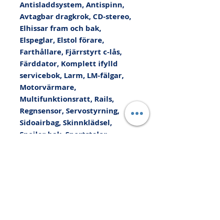
Antisladdsystem, Antispinn, 
Avtagbar dragkrok, CD-stereo, 
Elhissar fram och bak, 
Elspeglar, Elstol förare, 
Farthållare, Fjärrstyrt c-lås, 
Färddator, Komplett ifylld 
servicebok, Larm, LM-fälgar, 
Motorvärmare, 
Multifunktionsratt, Rails, 
Regnsensor, Servostyrning, 
Sidoairbag, Skinnklädsel, 
Spoiler bak, Sportstolar, 
Stolvärme fram, Svensksåld, 
Vinterhjul - dubb, 
Xenonstrålkastare, 
Yttertemperaturmätare, Kan 
levereras med upp till 36 
månaders Xtra-Bilgaranti, Vi 
tar din bil i INBYTE eller som 