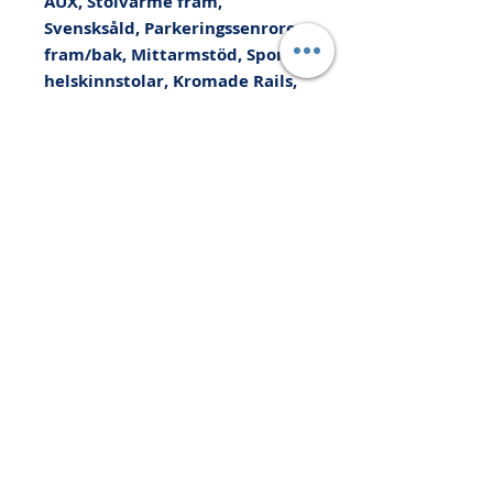
AUX, Stolvärme fram, 
Svensksåld, Parkeringssenrorer 
fram/bak, Mittarmstöd, Sport 
helskinnstolar, Kromade Rails, 
insynsskydd bagageutrymme, 
Yttertemperaturmätare. Med 
reservation för felskrivning, ¤¤
¤¤¤¤¤¤¤¤¤¤¤¤¤¤¤¤¤¤¤¤¤¤¤¤ 
Kan levereras med upp till 36 
månaders Bilgaranti!, Vi tar din 
bil i INBYTE eller som 
kontantinsats, Schyssta 
finansieringsalternativ och 
räntefri kontantinsatslån!, Med 
Prova på 6 månader 
Helförsäkring+allrisk"MER" för 
bara 1200kr och bilgaranti har 
du ett färdigt KÖRKLART 
PAKET!!, Välkommen in hos oss 