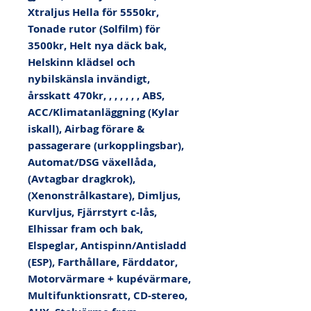
Xtraljus Hella för 5550kr, 
Tonade rutor (Solfilm) för 
3500kr, Helt nya däck bak, 
Helskinn klädsel och 
nybilskänsla invändigt, 
årsskatt 470kr, , , , , , , ABS, 
ACC/Klimatanläggning (Kylar 
iskall), Airbag förare & 
passagerare (urkopplingsbar), 
Automat/DSG växellåda, 
(Avtagbar dragkrok), 
(Xenonstrålkastare), Dimljus, 
Kurvljus, Fjärrstyrt c-lås, 
Elhissar fram och bak, 
Elspeglar, Antispinn/Antisladd 
(ESP), Farthållare, Färddator, 
Motorvärmare + kupévärmare, 
Multifunktionsratt, CD-stereo, 