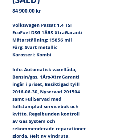
Pris
84 900,00 kr
Volkswagen Passat 1.4 TSI 
EcoFuel DSG 1ÅRS-XtraGaranti

Mätarställning: 15856 mil

Färg: Svart metallic

Karosseri: Kombi

Info: Automatisk växellåda, 
Bensin/gas, 1Års-XtraGaranti 
ingår i priset, Besiktigad tyill 
2016-06-30, Nyservad 201504 
samt FullServad med 
fullstämplad servicebok och 
kvitto, Regelbunden kontroll 
av Gas System och 
rekommenderade reparationer 
gjorda, Helt ny vindruta, 