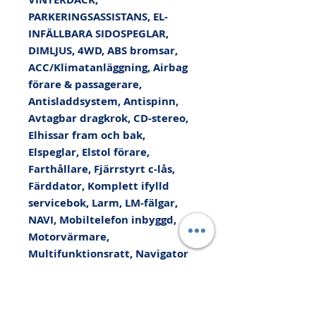
PARKERINGSASSISTANS, EL-
INFÄLLBARA SIDOSPEGLAR, 
DIMLJUS, 4WD, ABS bromsar, 
ACC/Klimatanläggning, Airbag 
förare & passagerare, 
Antisladdsystem, Antispinn, 
Avtagbar dragkrok, CD-stereo, 
Elhissar fram och bak, 
Elspeglar, Elstol förare, 
Farthållare, Fjärrstyrt c-lås, 
Färddator, Komplett ifylld 
servicebok, Larm, LM-fälgar, 
NAVI, Mobiltelefon inbyggd, 
Motorvärmare, 
Multifunktionsratt, Navigator 
(GPS), Regnsensor, 
Servostyrning, Sidoairbag, 
Skinnklädsel, Spoiler bak, 