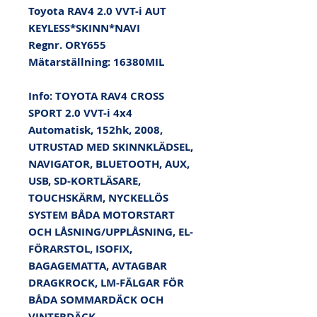
Toyota RAV4 2.0 VVT-i AUT 
KEYLESS*SKINN*NAVI

Regnr. ORY655

Mätarställning: 16380MIL

Info: TOYOTA RAV4 CROSS 
SPORT 2.0 VVT-i 4x4 
Automatisk, 152hk, 2008, 
UTRUSTAD MED SKINNKLÄDSEL, 
NAVIGATOR, BLUETOOTH, AUX, 
USB, SD-KORTLÄSARE, 
TOUCHSKÄRM, NYCKELLÖS 
SYSTEM BÅDA MOTORSTART 
OCH LÅSNING/UPPLÅSNING, EL-
FÖRARSTOL, ISOFIX, 
BAGAGEMATTA, AVTAGBAR 
DRAGKROCK, LM-FÄLGAR FÖR 
BÅDA SOMMARDÄCK OCH 
VINTERDÄCK, 