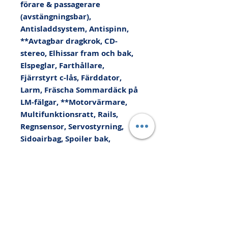
förare & passagerare 
(avstängningsbar), 
Antisladdsystem, Antispinn, 
**Avtagbar dragkrok, CD-
stereo, Elhissar fram och bak, 
Elspeglar, Farthållare, 
Fjärrstyrt c-lås, Färddator, 
Larm, Fräscha Sommardäck på 
LM-fälgar, **Motorvärmare, 
Multifunktionsratt, Rails, 
Regnsensor, Servostyrning, 
Sidoairbag, Spoiler bak, 
Sportstolar, Stolvärme fram, 
Svensksåld, Vinterhjul - dubb 
op LM-fälgar, 
Yttertemperaturmätare, Kan 
levereras med upp till 36 
månaders Xtra-Bilgaranti, Vi 
tar din bil i INBYTE eller som 