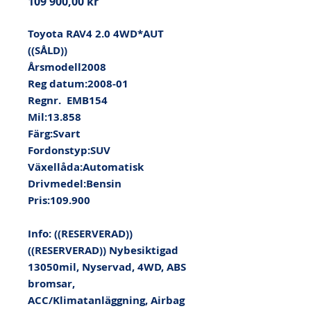
Pris
109 900,00 kr
Toyota RAV4 2.0 4WD*AUT 
((SÅLD))

Årsmodell2008

Reg datum:2008-01

Regnr.  EMB154

Mil:13.858

Färg:Svart

Fordonstyp:SUV

Växellåda:Automatisk

Drivmedel:Bensin

Pris:109.900

Info: ((RESERVERAD))
((RESERVERAD)) Nybesiktigad 
13050mil, Nyservad, 4WD, ABS 
bromsar, 
ACC/Klimatanläggning, Airbag 