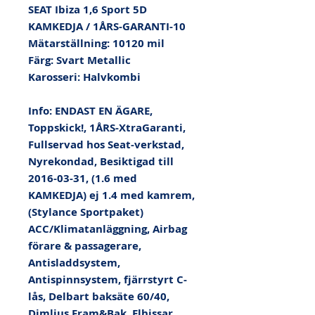
SEAT Ibiza 1,6 Sport 5D 
KAMKEDJA / 1ÅRS-GARANTI-10

Mätarställning: 10120 mil

Färg: Svart Metallic

Karosseri: Halvkombi

Info: ENDAST EN ÄGARE, 
Toppskick!, 1ÅRS-XtraGaranti, 
Fullservad hos Seat-verkstad, 
Nyrekondad, Besiktigad till 
2016-03-31, (1.6 med 
KAMKEDJA) ej 1.4 med kamrem, 
(Stylance Sportpaket) 
ACC/Klimatanläggning, Airbag 
förare & passagerare, 
Antisladdsystem, 
Antispinnsystem, fjärrstyrt C-
lås, Delbart baksäte 60/40, 
Dimljus Fram&Bak, Elhissar 