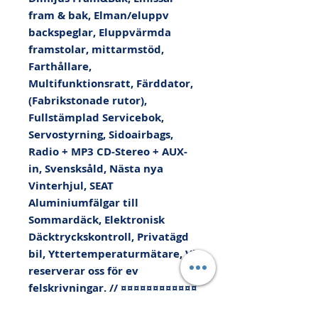
fram & bak, Elman/eluppv 
backspeglar, Eluppvärmda 
framstolar, mittarmstöd, 
Farthållare, 
Multifunktionsratt, Färddator, 
(Fabrikstonade rutor), 
Fullstämplad Servicebok, 
Servostyrning, Sidoairbags, 
Radio + MP3 CD-Stereo + AUX-
in, Svensksåld, Nästa nya 
Vinterhjul, SEAT 
Aluminiumfälgar till 
Sommardäck, Elektronisk 
Däcktryckskontroll, Privatägd 
bil, Yttertemperaturmätare, Vi 
reserverar oss för ev 
felskrivningar. // ¤¤¤¤¤¤¤¤¤¤¤¤
¤¤¤¤¤¤¤¤¤¤¤¤¤¤¤¤¤¤ // Kan 