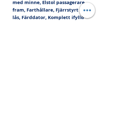
med minne, Elstol passagerare 
fram, Farthållare, Fjärrstyrt c-
lås, Färddator, Komplett ifylld 
servicebok, Larm, LM-fälgar, 
Multifunktionsratt, Rails, 
Regnsensor, Servostyrning, 
Sidoairbag, Skinnklädsel, 
Spoiler bak, Sportstolar, 
Stolvärme fram, Svensksåld, 
Vinterhjul - dubb, 
Xenonstrålkastare, 
Yttertemperaturmätare, Kan 
levereras med upp till 36 
månaders Xtra-Bilgaranti, Vi 
tar din bil i INBYTE eller som 
kontantinsats, Prova på 
Helförsäkring 1200kr/6mån, 
Med reservation för 
felskrivning. Besök 