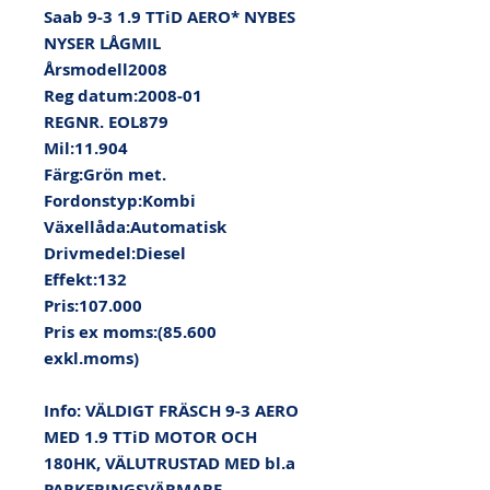
Saab 9-3 1.9 TTiD AERO* NYBES 
NYSER LÅGMIL

Årsmodell2008

Reg datum:2008-01

REGNR. EOL879

Mil:11.904

Färg:Grön met.

Fordonstyp:Kombi

Växellåda:Automatisk

Drivmedel:Diesel

Effekt:132

Pris:107.000

Pris ex moms:(85.600 
exkl.moms)

Info: VÄLDIGT FRÄSCH 9-3 AERO 
MED 1.9 TTiD MOTOR OCH 
180HK, VÄLUTRUSTAD MED bl.a 
PARKERINGSVÄRMARE-