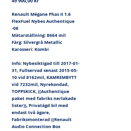
Pris
49 900,00 kr
Renault Mégane Phas II 1.6 
FlexFuel Nybes Authentique 
-08

Mätarställning: 8664 mil

Färg: Silvergrå Metallic

Karosseri: Kombi

Info: Nybesiktigad till 2017-01-
31, Fullservad senast 2015-05-
10 vid 8162mil, KAMREMBYTT 
vid 7232mil, Nyrekondad, 
TOPPSKICK, ((Authentique 
paket med fabriks nerlakade 
lister)), Privatägd bil med 
endast två ägare, 
Fabriksmonterad ((Renault 
Audio Connection Box 