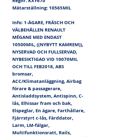
Regnr. KXY670

Mätarställning: 10565MIL

Info: 1-ÄGARE, FRÄSCH OCH 
VÄLBEHÅLLEN RENAULT 
MÉGANE MED ENDAST 
10500MIL, ((NYBYTT KAMREM)), 
NYSERVAD OCH FULLSERVAD, 
NYBESIKTIGAD VID 10070MIL 
OCH TILL FEB2018, ABS 
bromsar, 
ACC/Klimatanläggning, Airbag 
förare & passagerare, 
Antisladdsystem, Antispinn, C-
lås, Elhissar fram och bak, 
Elspeglar, En ägare, Farthållare, 
Fjärrstyrt c-lås, Färddator, 
Larm, LM-fälgar, 
Multifunktionsratt, Rails, 