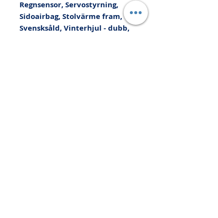
Regnsensor, Servostyrning, 
Sidoairbag, Stolvärme fram, 
Svensksåld, Vinterhjul - dubb, 
Yttertemperaturmätare, Kan 
levereras med upp till 36 
månaders Xtra-Bilgaranti, Vi 
tar din bil i INBYTE eller som 
kontantinsats, Prova på 
Helförsäkring 1200kr/6mån, 
Med reservation för 
felskrivning. Besök 
www.autopartners.se för mer 
information och 
finansieringsalternativ.