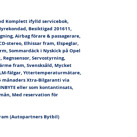
d Komplett ifylld servicebok, 
yrekondad, Besiktigad 201611, 
ning, Airbag förare & passagerare, 
-stereo, Elhissar fram, Elspeglar, 
Larm, Sommardäck i Nyskick på Opel 
, Regnsensor, Servostyrning, 
värme fram, Svensksåld, Mycket 
 LM-fälgar, Yttertemperaturmätare, 
 månaders Xtra-Bilgaranti via 
 INBYTE eller som kontantinsats, 
mån, Med reservation för 
ram (Autopartners Bytbil) 
