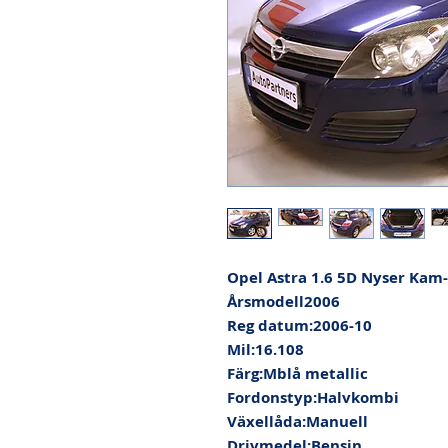
Opel Astra 1.6 5D Nyser Kam-
Årsmodell2006

Reg datum:2006-10

Mil:16.108

Färg:Mblå metallic

Fordonstyp:Halvkombi

Växellåda:Manuell

Drivmedel:Bensin
