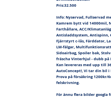
Pris:32.500

Info: Nyservad, Fullservad me
Kamrem bytt vid 14000mil, N
Farthållare, ACC/Klimatanlägg
Antisladdsystem, Antispinn, CD
Fjärrstyrt c-lås, Färddator, 
LM-fälgar, Multifunktionsratt
Sidoairbag, Spoiler bak, Stol
fräscha Vinterhjul - dubb på
Kan levereras med upp till 36
AutoConcept!, Vi tar din bil i
Prova på försäkring 1200kr/6
felskrivning. 

För ännu flera bilder googla f