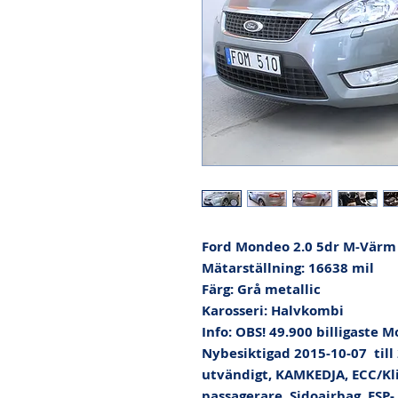
Ford Mondeo 2.0 5dr M-Värm 
Mätarställning: 16638 mil

Färg: Grå metallic

Karosseri: Halvkombi

Info: OBS! 49.900 billigaste M
Nybesiktigad 2015-10-07  till
utvändigt, KAMKEDJA, ECC/Kli
passagerare, Sidoairbag, ESP-