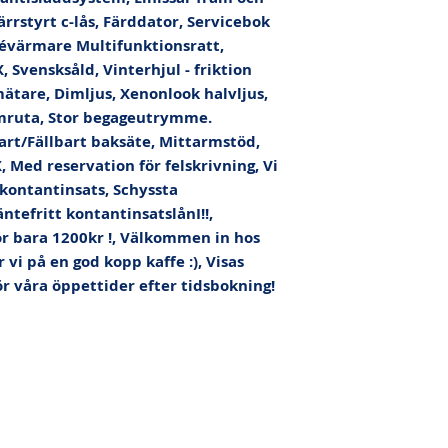
ärrstyrt c-lås, Färddator, Servicebok 
évärmare Multifunktionsratt, 
 Svensksåld, Vinterhjul - friktion 
ätare, Dimljus, Xenonlook halvljus, 
ruta, Stor begageutrymme. 
art/Fällbart baksäte, Mittarmstöd, 
, Med reservation för felskrivning, Vi 
 kontantinsats, Schyssta 
ntefritt kontantinsatslånI!!, 
ör bara 1200kr !, Välkommen in hos 
vi på en god kopp kaffe :), Visas 
r våra öppettider efter tidsbokning!
rs.se
|
Bolandsgatan 9, 753 23 UPPSALA | © AutoPartners 2024 |
lari lager
Sälja din bil
Finansiering
Garantier
Om