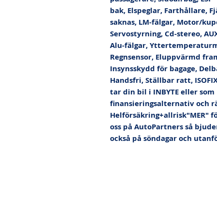
bak, Elspeglar, Farthållare, Fj
saknas, LM-fälgar, Motor/kup
Servostyrning, Cd-stereo, AUX,
Alu-fälgar, Yttertemperaturm
Regnsensor, Eluppvärmd fram
Insynsskydd för bagage, Delb
Handsfri, Ställbar ratt, ISOFIX
tar din bil i INBYTE eller som
finansieringsalternativ och rä
Helförsäkring+allrisk"MER" f
oss på AutoPartners så bjuder 
också på söndagar och utanfö
Tel: 018-4444422 |
info@autopartne
Alla rättigheter reserverade
Startsidan
Bi