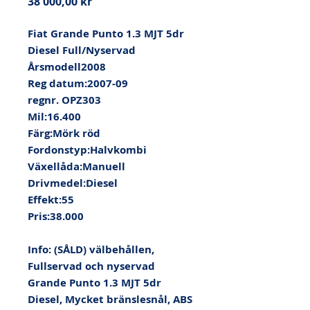
Pris
38 000,00 kr
Fiat Grande Punto 1.3 MJT 5dr 
Diesel Full/Nyservad

Årsmodell2008

Reg datum:2007-09

regnr. OPZ303

Mil:16.400

Färg:Mörk röd

Fordonstyp:Halvkombi

Växellåda:Manuell

Drivmedel:Diesel

Effekt:55

Pris:38.000

Info: (SÅLD) välbehållen, 
Fullservad och nyservad 
Grande Punto 1.3 MJT 5dr 
Diesel, Mycket bränslesnål, ABS 