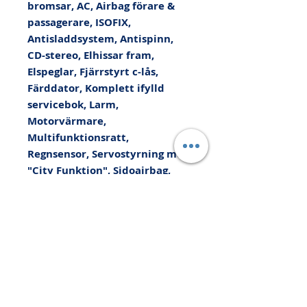
bromsar, AC, Airbag förare & 
passagerare, ISOFIX, 
Antisladdsystem, Antispinn, 
CD-stereo, Elhissar fram, 
Elspeglar, Fjärrstyrt c-lås, 
Färddator, Komplett ifylld 
servicebok, Larm, 
Motorvärmare, 
Multifunktionsratt, 
Regnsensor, Servostyrning med 
"City Funktion", Sidoairbag, 
Sportstolar, Stolvärme fram, 
Vinterhjul - dubb, 
Sommardäck, 
Yttertemperaturmätare, Kan 
levereras med upp till 36 
månaders Xtra-Bilgaranti, Vi 
tar din bil i INBYTE eller som 
kontantinsats, Prova på 