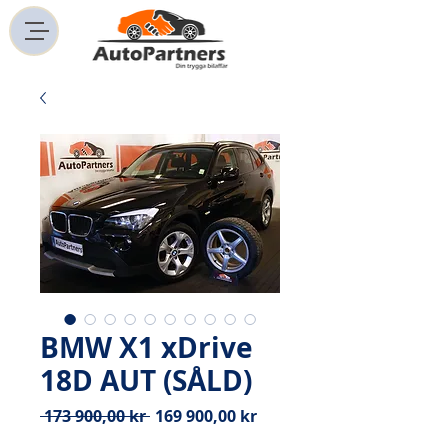
BMW X1 xDrive
18D AUT (SÅLD)
Ordinarie
Reapris
 173 900,00 kr 
169 900,00 kr
pris