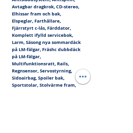
Avtagbar dragkrok, CD-stereo, 
Elhissar fram och bak, 
Elspeglar, Farthållare, 
Fjärrstyrt c-lås, Färddator, 
Komplett ifylld servicebok, 
Larm, Säsong nya sommardäck 
på LM-fälgar, Fräshc dubbdäck 
på LM-fälgar, 
Multifunktionsratt, Rails, 
Regnsensor, Servostyrning, 
Sidoairbag, Spoiler bak, 
Sportstolar, Stolvärme fram, 
Svensksåld, Vinterhjul - dubb, 
Adaptiva Xenonstrålkastare, 
Dimljus, Follow me home light, 
Kurvljus, 
Yttertemperaturmätare, Kan 
levereras med upp till 36 