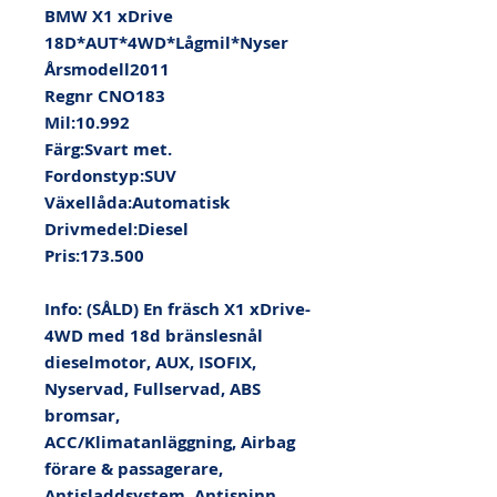
BMW X1 xDrive 
18D*AUT*4WD*Lågmil*Nyser

Årsmodell2011

Regnr CNO183

Mil:10.992

Färg:Svart met.

Fordonstyp:SUV

Växellåda:Automatisk

Drivmedel:Diesel

Pris:173.500

Info: (SÅLD) En fräsch X1 xDrive-
4WD med 18d bränslesnål 
dieselmotor, AUX, ISOFIX, 
Nyservad, Fullservad, ABS 
bromsar, 
ACC/Klimatanläggning, Airbag 
förare & passagerare, 
Antisladdsystem, Antispinn, 