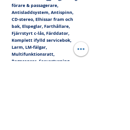
förare & passagerare, 
Antisladdsystem, Antispinn, 
CD-stereo, Elhissar fram och 
bak, Elspeglar, Farthållare, 
Fjärrstyrt c-lås, Färddator, 
Komplett ifylld servicebok, 
Larm, LM-fälgar, 
Multifunktionsratt, 
Regnsensor, Servostyrning, 
Sidoairbag, Sportstolar, 
Stolvärme fram, Svensksåld, 
Vinterhjul - friktion, 
Xenonstrålkastare, 
Yttertemperaturmätare, Kan 
levereras med upp till 36 
månaders Xtra-Bilgaranti, Vi 
tar din bil i INBYTE eller som 
kontantinsats, Med reservation 