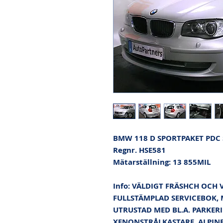
BMW 118 D SPORTPAKET PDC S
Regnr. HSE581

Mätarställning: 13 855MIL

Info: VÄLDIGT FRÄSHCH OCH 
FULLSTÄMPLAD SERVICEBOK, 
UTRUSTAD MED BL.A. PARKERIN
XENONSTRÅLKASTARE, ALPINE