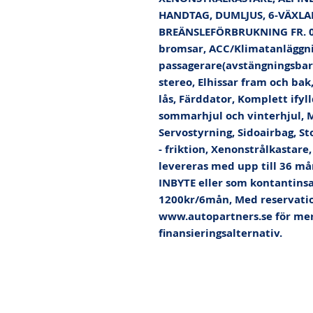
HANDTAG, DUMLJUS, 6-VÄXLAD
BREÄNSLEFÖRBRUKNING FR. 0.
bromsar, ACC/Klimatanläggnin
passagerare(avstängningsbar)
stereo, Elhissar fram och bak,
lås, Färddator, Komplett ifyl
sommarhjul och vinterhjul, Mu
Servostyrning, Sidoairbag, St
- friktion, Xenonstrålkastar
levereras med upp till 36 måna
INBYTE eller som kontantinsat
1200kr/6mån, Med reservation
www.autopartners.se för mer
finansieringsalternativ.
Tel: 018-4444422 |
info@autopartne
Alla rättigheter reserverade