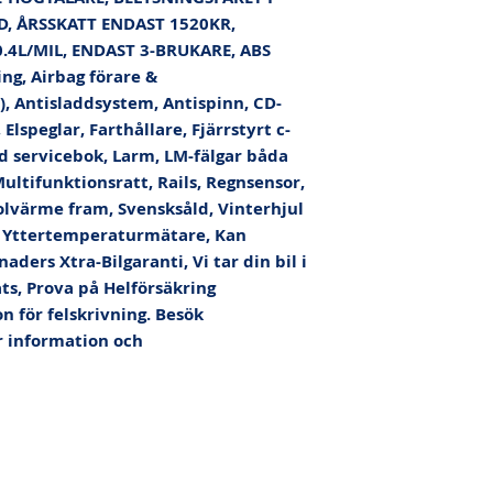
, ÅRSSKATT ENDAST 1520KR, 
4L/MIL, ENDAST 3-BRUKARE, ABS 
g, Airbag förare & 
, Antisladdsystem, Antispinn, CD-
 Elspeglar, Farthållare, Fjärrstyrt c-
ld servicebok, Larm, LM-fälgar båda 
ltifunktionsratt, Rails, Regnsensor, 
olvärme fram, Svensksåld, Vinterhjul 
e, Yttertemperaturmätare, Kan 
ders Xtra-Bilgaranti, Vi tar din bil i 
s, Prova på Helförsäkring 
 för felskrivning. Besök 
 information och 
rs.se
|
Bolandsgatan 9, 753 23 UPPSALA | © AutoPartners 2024 |