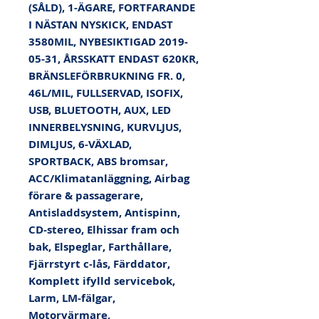
(SÅLD), 1-ÄGARE, FORTFARANDE 
I NÄSTAN NYSKICK, ENDAST 
3580MIL, NYBESIKTIGAD 2019-
05-31, ÅRSSKATT ENDAST 620KR, 
BRÄNSLEFÖRBRUKNING FR. 0, 
46L/MIL, FULLSERVAD, ISOFIX, 
USB, BLUETOOTH, AUX, LED 
INNERBELYSNING, KURVLJUS, 
DIMLJUS, 6-VÄXLAD, 
SPORTBACK, ABS bromsar, 
ACC/Klimatanläggning, Airbag 
förare & passagerare, 
Antisladdsystem, Antispinn, 
CD-stereo, Elhissar fram och 
bak, Elspeglar, Farthållare, 
Fjärrstyrt c-lås, Färddator, 
Komplett ifylld servicebok, 
Larm, LM-fälgar, 
Motorvärmare, 