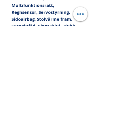
Multifunktionsratt, 
Regnsensor, Servostyrning, 
Sidoairbag, Stolvärme fram, 
Svensksåld, Vinterhjul - dubb, 
Yttertemperaturmätare, Kan 
levereras med upp till 36 
månaders Xtra-Bilgaranti, Vi 
tar din bil i INBYTE eller som 
kontantinsats, Prova på 
Helförsäkring 1200kr/6mån, 
Med reservation för 
felskrivning. Besök 
www.autopartners.se för mer 
information och 
finansieringsalternativ. NJX793